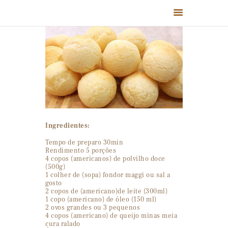
HOME
QUEM SOMOS
PRODUTOS
RECEITAS
Ingredientes:
FALE CONOSCO
Tempo de preparo 30min
Rendimento 5 porções
4 copos (americanos) de polvilho doce
(500g)
1 colher de (sopa) fondor maggi ou sal a
gosto
2 copos de (americano)de leite (300ml)
1 copo (americano) de óleo (150 ml)
2 ovos grandes ou 3 pequenos
4 copos (americano) de queijo minas meia
cura ralado