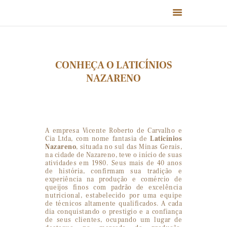
CONHEÇA O LATICÍNIOS
NAZARENO
HOME
QUEM SOMOS
PRODUTOS
RECEITAS
A empresa Vicente Roberto de Carvalho e
FALE CONOSCO
Cia Ltda, com nome fantasia de
Laticínios
Nazareno
, situada no sul das Minas Gerais,
na cidade de Nazareno, teve o início de suas
atividades em 1980. Seus mais de 40 anos
de história, confirmam sua tradição e
experiência na produção e comércio de
queijos finos com padrão de excelência
nutricional, estabelecido por uma equipe
de técnicos altamente qualificados. A cada
dia conquistando o prestigio e a confiança
de seus clientes, ocupando um lugar de