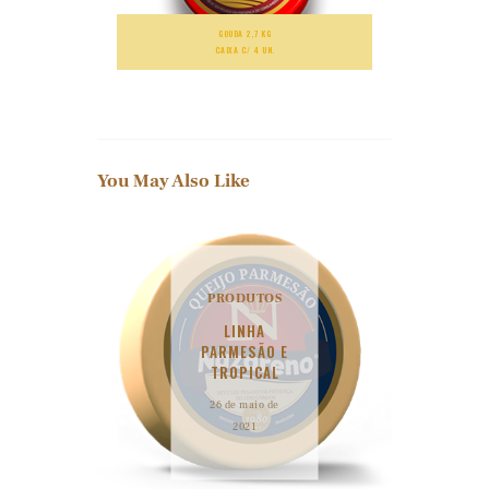
GOUDA 2,7 KG
CAIXA C/ 4 UN.
You May Also Like
PRODUTOS
LINHA
PARMESÃO E
TROPICAL
26 de maio de
2021