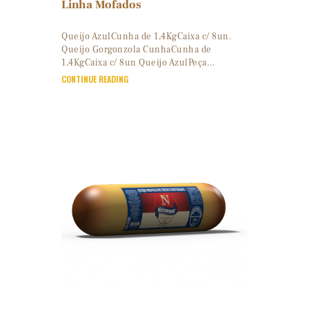
Linha Mofados
Queijo AzulCunha de 1,4KgCaixa c/ 8un.
Queijo Gorgonzola CunhaCunha de
1,4KgCaixa c/ 8un Queijo AzulPeça…
CONTINUE READING