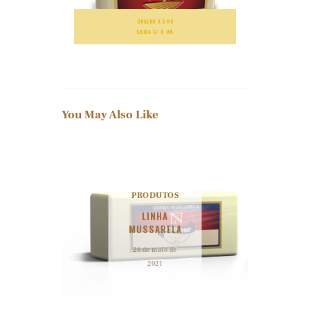
COALHO 3,5 KG
CAIXA C/ 8 UN.
You May Also Like
PRODUTOS
LINHA
MUSSARELA
26 de maio de
2021