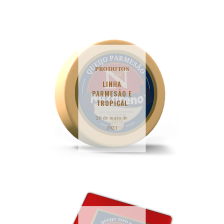
PRODUTOS
LINHA
PARMESÃO E
TROPICAL
26 de maio de
2021